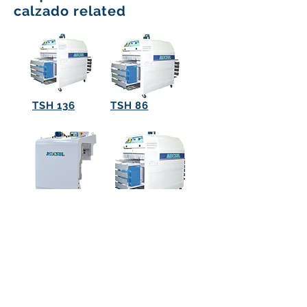
calzado related
TSH 136
TSH 86
ES 1000/2
THS 236
(51) 3396 0555
(Recepción)
(51) 33960565
(Máquinas)