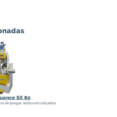
ionadas
Sequence SX20
uence SX 80
na de pregar saltos em calçados