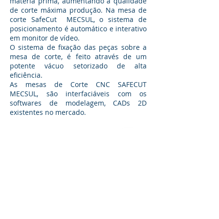
matéria prima, aumentando a qualidade
de corte máxima produção. Na mesa de
corte SafeCut MECSUL, o sistema de
posicionamento é automático e interativo
em monitor de vídeo.
O sistema de fixação das peças sobre a
mesa de corte, é feito através de um
potente vácuo setorizado de alta
eficiência.
As mesas de Corte CNC SAFECUT
MECSUL, são interfaciáveis com os
softwares de modelagem, CADs 2D
existentes no mercado.
QUERO SABER MAIS
(51) 3396 0555
(Recepção)
(51) 33960565
(Máquinas)